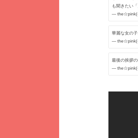
も聞きたい「
— the☆pink(
華麗な女の子
— the☆pink(
最後の挨拶の
— the☆pink(