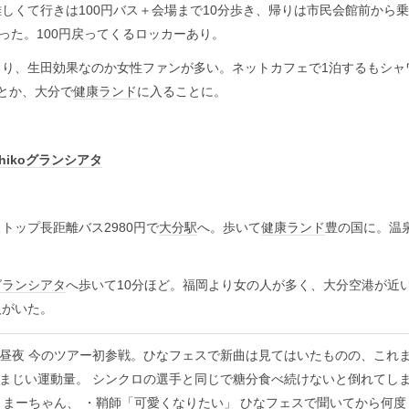
しくて行きは100円バス＋会場まで10分歩き、帰りは市民会館前から
なった。100円戻ってくるロッカーあり。
まり、生田効果なのか女性ファンが多い。ネットカフェで1泊するもシャ
とか、大分で
健康ランド
に入ることに。
chiko
グランシアタ
トップ長距離バス2980円で
大分駅
へ。歩いて
健康ランド
豊の国に。温
グランシアタ
へ歩いて10分ほど。福岡より女の人が多く、大分空港が近
人がいた。
昼夜 今のツアー初参戦。ひなフェスで新曲は見てはいたものの、これ
まじい運動量。 シンクロの選手と同じで糖分食べ続けないと倒れてし
くまーちゃん、 ・鞘師「可愛くなりたい」 ひなフェスで聞いてから何度