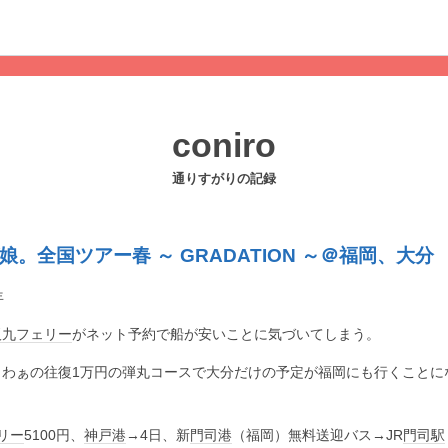
coniro
通りすがりの記録
娘。全国ツアー春 ～ GRADATION ～＠福岡、大分
年
阪九フェリー
がネット予約で船が安いことに気づいてしまう。
らわぁの往復1万円の弾丸コースで大分だけの予定が福岡にも行くことに
リー
5100円、
神戸港
→4日、新
門司港
（福岡）無料送迎バス→JR
門司駅