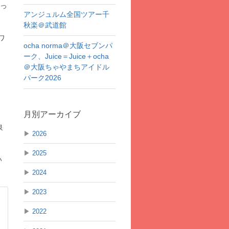
乗っ
アンジュルム全国ツアー千
秋楽＠武道館
ワ
ocha norma＠大阪セブンパ
ーク、Juice＝Juice＋ocha
＠大阪ちゃやまちアイドル
パーク2026
月別アーカイブ
泉
▶
2026
▶
2025
い
▶
2024
▶
2023
ま
▶
2022
ま