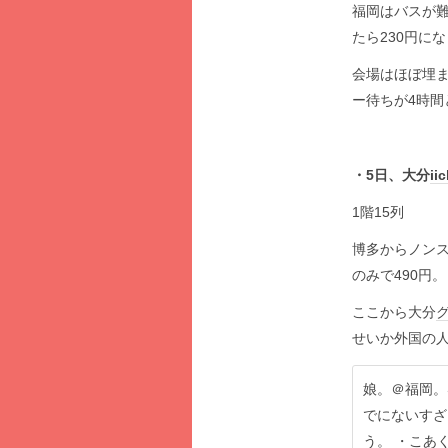
福岡はバスが難
たら230円に
会場はほぼ埋
ー待ちが4時間
・5日、大分
ii
1階15列
博多からノンス
のみで490円。
ここから大分
せいか外国の
娘。＠福岡。
でにないすざ
う。 ・こあ