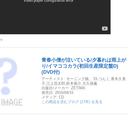
om
青春小僧が泣いている/夕暮れは雨上が
り/イマココカラ(初回生産限定盤D)
(DVD付)
アーティスト:
モーニング娘。
’15,
つんく
,
青木久美
子
,
江上浩太郎
,
鈴木俊介
,
大久保薫
出版社/メーカー:
ZETIMA
発売日:
2015/04/15
メディア:
CD
この商品を含むブログ (17件) を見る