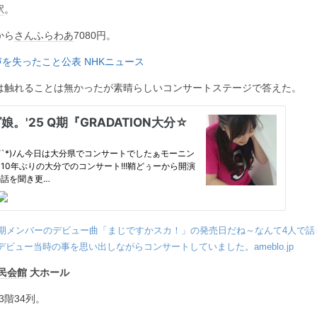
駅
。
から
さんふらわあ
7080円。
声を失ったこと公表 NHKニュース
は触れることは無かったが素晴らしいコンサートステージで答えた。
9期メンバーのデビュー曲「まじですかスカ！」の発売日だね～なんて4人で話
ビュー当時の事を思い出しながらコンサートしていました。ameblo.jp
民会館
大ホール
3階34列。