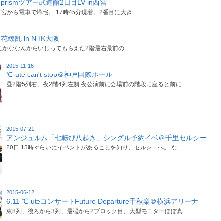
rismツアー武道館2日目LV in西宮
西宮から電車で帰宅。 17時45分現着。2番目に大き…
繚乱 in NHK大阪
昼にかななんからいじってもらえた2階最右最前の…
2015-11-16
℃-ute can't stop＠神戸国際ホール
昼2階5列右、夜2階4列左側 夜公演前に会場前の階段に座ると前に…
2015-07-21
アンジュルム「七転び八起き」シングル予約イベ＠千里セルシー
20日 13時ぐらいにイベントがあることを知り、セルシーへ。 な…
2015-06-12
6.11 ℃-uteコンサートFuture Departure千秋楽＠横浜アリーナ
東8列、後ろから3列、最端から2ブロック目、大型モニターほぼ真…