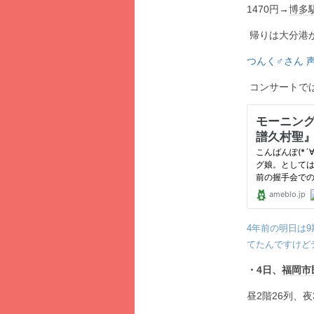
1470円→
博多
帰りは大分港
つんく♂さん 
コンサートで
4年前の明日は
てたんですけどデ
・4日、
福岡市
昼2階26列、夜