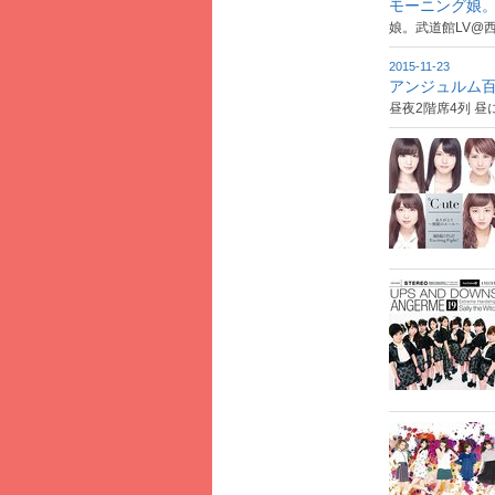
モーニング娘。p
娘。武道館LV@
2015-11-23
アンジュルム百花
昼夜2階席4列 